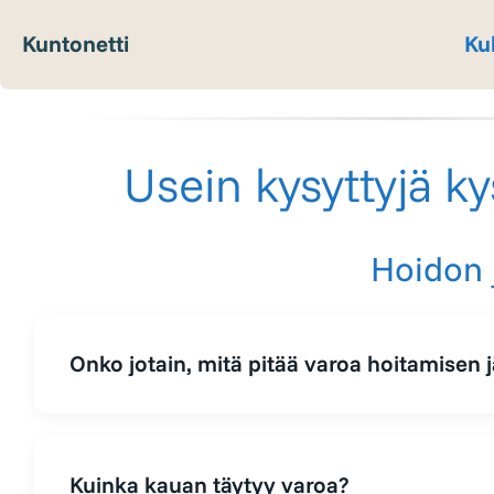
Kuntonetti
Ku
Usein kysyttyjä k
Hoidon 
Onko jotain, mitä pitää varoa hoitamisen 
Mitä pidempään lantion asento saadaan 
Kuinka kauan täytyy varoa?
alkaa kestää arjen erilaisia liikkeitä. Näi