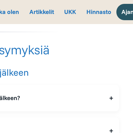
ka olen
Artikkelit
UKK
Hinnasto
Aja
ysymyksiä
jälkeen
jälkeen?
pysymään hyvänä, sitä paremmin se
den ohjeiden tarkoitus on auttaa