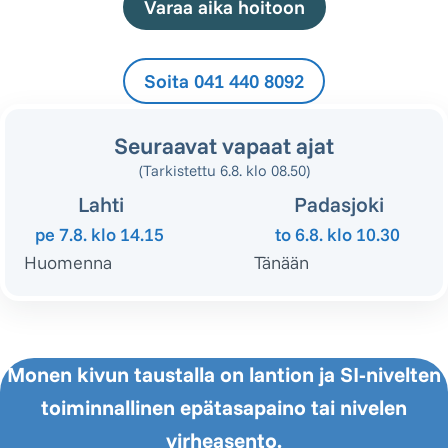
Varaa aika hoitoon
Soita 041 440 8092
Seuraavat vapaat ajat
(Tarkistettu 6.8. klo 08.50)
Lahti
Padasjoki
pe 7.8.
klo 14.15
to 6.8.
klo 10.30
Huomenna
Tänään
Monen kivun taustalla on lantion ja SI-nivelten
toiminnallinen epätasapaino tai nivelen
virheasento.