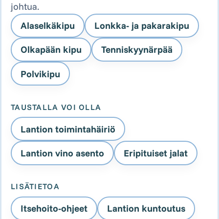
johtua.
Alaselkäkipu
Lonkka- ja pakarakipu
Olkapään kipu
Tenniskyynärpää
Polvikipu
TAUSTALLA VOI OLLA
Lantion toimintahäiriö
Lantion vino asento
Eripituiset jalat
LISÄTIETOA
Itsehoito-ohjeet
Lantion kuntoutus