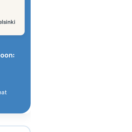
lsinki
toon:
mat