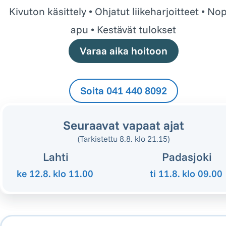
Kivuton käsittely • Ohjatut liikeharjoitteet • No
apu • Kestävät tulokset
Varaa aika hoitoon
Soita 041 440 8092
Seuraavat vapaat ajat
(Tarkistettu 8.8. klo 21.15)
Lahti
Padasjoki
ke 12.8.
klo 11.00
ti 11.8.
klo 09.00