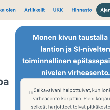
ka olen
Artikkelit
UKK
Hinnasto
Aja
Monen kivun taustalla
lantion ja SI-nivelte
toiminnallinen epätasapai
nivelen virheasento.
oa
Selkävaivani helpottuivat, kun lo
virheasento korjattiin. Pieni korjau
selkeät harjoitteet toivat pitkäkest