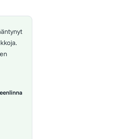
ääntynyt
ikkoja.
den
meenlinna