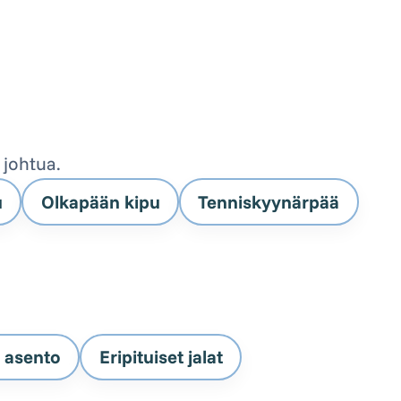
i johtua.
u
Olkapään kipu
Tenniskyynärpää
o asento
Eripituiset jalat