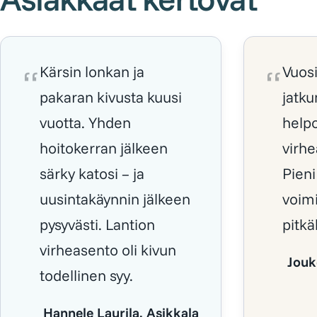
Kärsin lonkan ja
Vuos
pakaran kivusta kuusi
jatku
vuotta. Yhden
helpo
hoitokerran jälkeen
virhe
särky katosi – ja
Pieni
uusintakäynnin jälkeen
voimi
pysyvästi. Lantion
pitkä
virheasento oli kivun
Jouk
todellinen syy.
Hannele Laurila, Asikkala