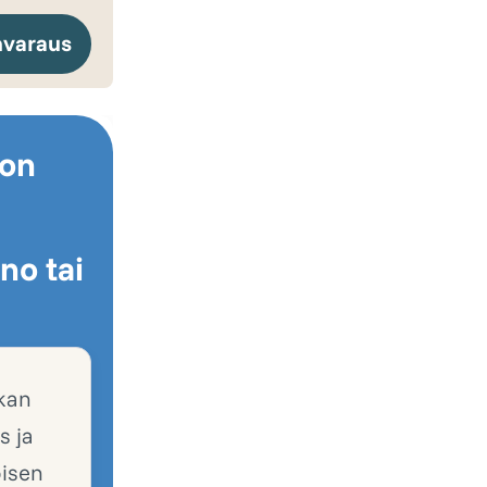
nvaraus
 on
n
no tai
nkan
s ja
oisen