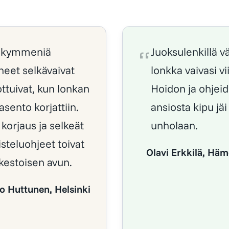
ikymmeniä
Juoksulenkillä v
neet selkävaivat
lonkka vaivasi vi
ttuivat, kun lonkan
Hoidon ja ohjei
asento korjattiin.
ansiosta kipu jäi
 korjaus ja selkeät
unholaan.
steluohjeet toivat
Olavi Erkkilä, Hä
kestoisen avun.
o Huttunen, Helsinki