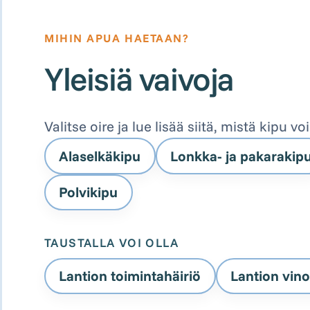
MIHIN APUA HAETAAN?
Yleisiä vaivoja
Valitse oire ja lue lisää siitä, mistä kipu vo
Alaselkäkipu
Lonkka- ja pakarakip
Polvikipu
TAUSTALLA VOI OLLA
Lantion toimintahäiriö
Lantion vin