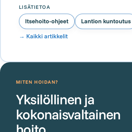
LISÄTIETOA
Itsehoito-ohjeet
Lantion kuntoutus
→
Kaikki artikkelit
MITEN HOIDAN?
Yksilöllinen ja
kokonaisvaltainen
hoito.