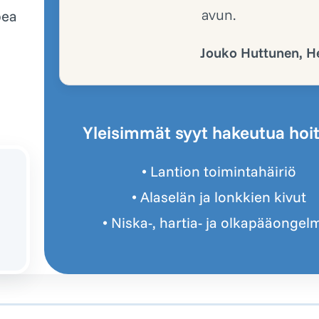
avun.
pea
Jouko Huttunen, He
Yleisimmät syyt hakeutua hoi
• Lantion toimintahäiriö
• Alaselän ja lonkkien kivut
• Niska-, hartia- ja olkapääongel