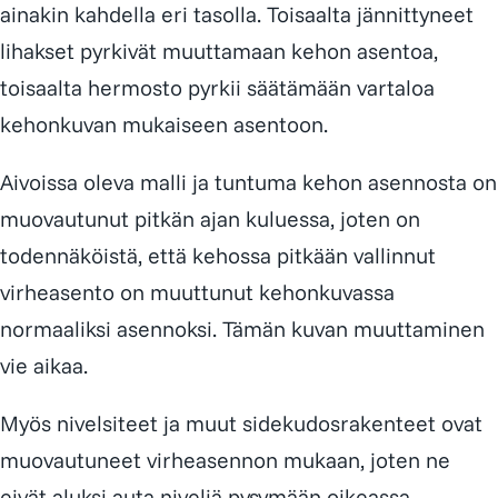
ainakin kahdella eri tasolla. Toisaalta jännittyneet
lihakset pyrkivät muuttamaan kehon asentoa,
toisaalta hermosto pyrkii säätämään vartaloa
kehonkuvan mukaiseen asentoon.
Aivoissa oleva malli ja tuntuma kehon asennosta on
muovautunut pitkän ajan kuluessa, joten on
todennäköistä, että kehossa pitkään vallinnut
virheasento on muuttunut kehonkuvassa
normaaliksi asennoksi. Tämän kuvan muuttaminen
vie aikaa.
Myös nivelsiteet ja muut sidekudosrakenteet ovat
muovautuneet virheasennon mukaan, joten ne
eivät aluksi auta niveliä pysymään oikeassa