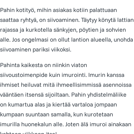
Pahin kotityö, mihin asiakas kotiin palattuaan
saattaa ryhtyä, on siivoaminen. Täytyy könytä lattian
rajassa ja kurkotella sänkyjen, pöytien ja sohvien
alle. Jos ongelmasi on ollut lantion alueella, unohda
siivoaminen pariksi viikoksi.
Pahinta kaikesta on niinkin viaton
siivoustoimenpide kuin imurointi. Imurin kanssa
ihmiset heiluvat mitä ihmeellisimmissä asennoissa
vääntäen itsensä sijoiltaan. Pahin yhdistelmäliike
on kumartua alas ja kiertää vartaloa jompaan
kumpaan suuntaan samalla, kun kurotetaan
imurilla huonekalun alle. Joten älä imuroi ainakaan
kahteen viikkoon itse!