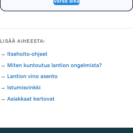
Varaa aika
LISÄÄ AIHEESTA:
→
Itsehoito-ohjeet
→
Miten kuntoutua lantion ongelmista?
→
Lantion vino asento
→
Istumisvinkki
→
Asiakkaat kertovat