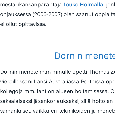
mestarikansanparantaja
Jouko Holmalla
, jo
ohjauksessa (2006-2007) olen saanut oppia ta
ei ollut opittavissa.
Dornin menet
Dornin menetelmän
minulle opetti
Thomas Zü
vieraillessani Länsi-Australiassa Perthissä op
kollegoja mm. lantion alueen hoitamisessa. O
saksalaiseksi jäsenkorjaukseksi, sillä hoitojen
samanlaiset, vaikka eri tekniikoiden ja menet