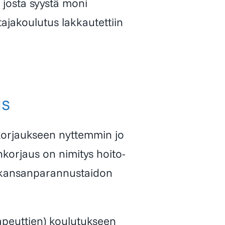
 josta syystä moni
ajakoulutus lakkautettiin
us
nkorjaukseen nyttemmin jo
nkorjaus on nimitys hoito­
 kansanparannustaidon
rapeuttien) koulutukseen