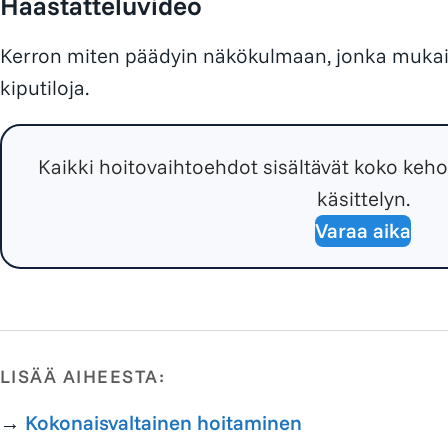
Haastatteluvideo
Kerron miten päädyin näkökulmaan, jonka mukaise
kiputiloja.
Kaikki hoitovaihtoehdot sisältävät koko kehon
käsittelyn.
Varaa aika
LISÄÄ AIHEESTA:
→
Kokonaisvaltainen hoitaminen