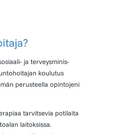
itaja?
iaali- ja terveys­minis­
untohoitajan koulutus
tämän perusteella opinto­jeni
apiaa tarvitsevia poti­laita
toalan laitoksissa.