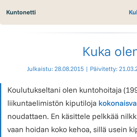
Kuntonetti
Ku
Kuka ole
Julkaistu: 28.08.2015
|
Päivitetty: 21.03
Koulutukseltani olen
kuntohoitaja
(199
liikuntaelimistön kiputiloja
kokonaisval
noudattaen. En käsittele pelkkää nilkk
vaan hoidan koko kehoa, sillä usein ki