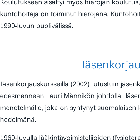
Koulutukseen sisältyi myös hierojan koulutus,
kuntohoitaja on toiminut hierojana. Kuntohoit
1990-luvun puolivälissä.
Jäsenkorja
Jäsenkorjauskursseilla (2002) tutustuin jäse
edesmenneen
Lauri Männikön
johdolla. Jäse
menetelmälle, joka on syntynyt suomalaisen
hedelmänä.
1960-luvulla lääkintävoimistelijoiden (fysiote