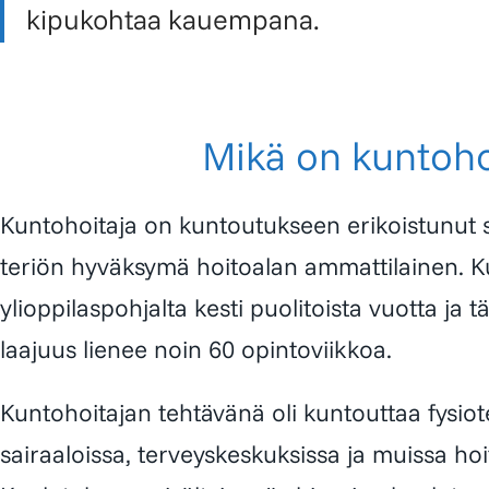
kipukohtaa kauempana.
Mikä on kuntoho
Kuntohoitaja on kuntoutukseen erikoistunut sos
teriön hyväksymä hoitoalan ammattilainen. K
ylioppilaspohjalta kesti puolitoista vuotta ja 
laajuus lienee noin 60 opintoviikkoa.
Kuntohoitajan tehtävänä oli kuntouttaa fysioter
sairaaloissa, terveyskeskuksissa ja muissa hoi