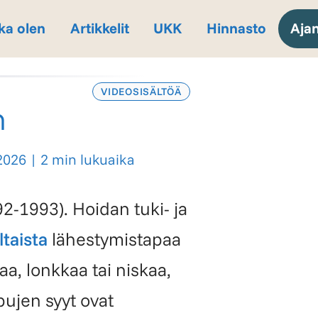
ka olen
Artikkelit
UKK
Hinnasto
Aja
VIDEOSISÄLTÖÄ
n
.2026
|
2 min lukuaika
2-1993). Hoidan tuki- ja
taista
lähestymis­tapaa
aa, lonkkaa tai niskaa,
pujen syyt ovat