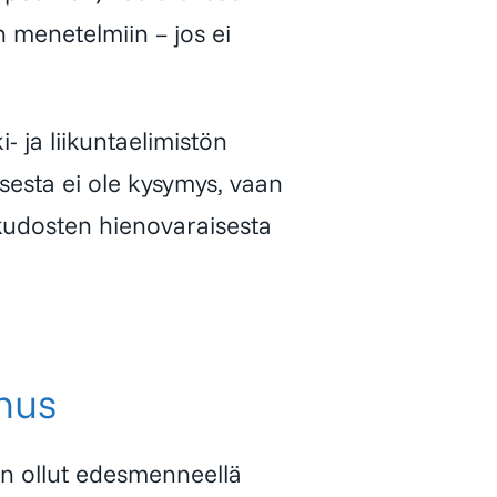
n menetelmiin – jos ei
 ja liikuntaelimistön
sesta ei ole kysymys, vaan
n kudosten hienovaraisesta
nus
on ollut edesmenneellä