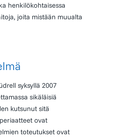
nka henkilökohtaisessa
itoja, joita mistään muualta
elmä
drell
syksyllä 2007
ettamassa sikäläisiä
len kutsunut sitä
 periaatteet ovat
elmien toteutukset ovat