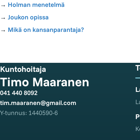
→
Holman menetelmä
→
Joukon opissa
→
Mikä on kansanparantaja?
T
Kuntohoitaja
Timo Maaranen
L
041 440 8092
L
tim.maaranen@gmail.com
Y-tunnus: 1440590-6
P
K