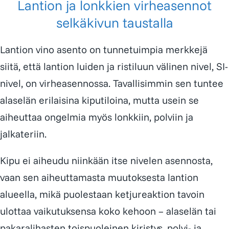
Lantion ja lonkkien virheasennot
selkäkivun taustalla
Lantion vino asento on tunnetuimpia merkkejä
siitä, että lantion luiden ja ristiluun välinen nivel, SI-
nivel, on virheasennossa. Tavallisimmin sen tuntee
alaselän erilaisina kiputiloina, mutta usein se
aiheuttaa ongelmia myös lonkkiin, polviin ja
jalkateriin.
Kipu ei aiheudu niinkään itse nivelen asennosta,
vaan sen aiheuttamasta muutoksesta lantion
alueella, mikä puolestaan ketjureaktion tavoin
ulottaa vaikutuksensa koko kehoon – alaselän tai
pakaralihasten toispuoleinen kiristys, polvi- ja