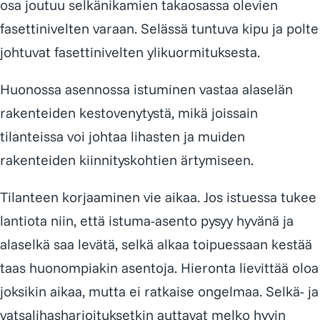
osa joutuu selkänikamien takaosassa olevien
fasettinivelten varaan. Selässä tuntuva kipu ja polte
johtuvat fasettinivelten ylikuormituksesta.
Huonossa asennossa istuminen vastaa alaselän
rakenteiden kestovenytystä, mikä joissain
tilanteissa voi johtaa lihasten ja muiden
rakenteiden kiinnityskohtien ärtymiseen.
Tilanteen korjaaminen vie aikaa. Jos istuessa tukee
lantiota niin, että istuma-asento pysyy hyvänä ja
alaselkä saa levätä, selkä alkaa toipuessaan kestää
taas huonompiakin asentoja. Hieronta lievittää oloa
joksikin aikaa, mutta ei ratkaise ongelmaa. Selkä- ja
vatsalihasharjoituksetkin auttavat melko hyvin