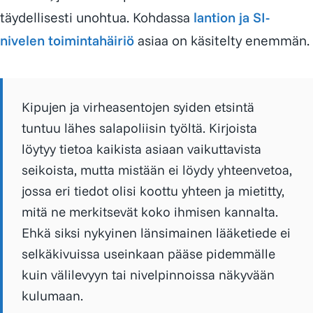
täydellisesti unohtua. Kohdassa
lantion ja SI-
nivelen toimintahäiriö
asiaa on käsitelty enemmän.
Kipujen ja virheasentojen syiden etsintä
tuntuu lähes salapoliisin työltä. Kirjoista
löytyy tietoa kaikista asiaan vaikuttavista
seikoista, mutta mistään ei löydy yhteenvetoa,
jossa eri tiedot olisi koottu yhteen ja mietitty,
mitä ne merkitsevät koko ihmisen kannalta.
Ehkä siksi nykyinen länsimainen lääketiede ei
selkäkivuissa useinkaan pääse pidemmälle
kuin välilevyyn tai nivelpinnoissa näkyvään
kulumaan.