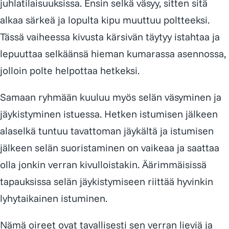
juhlatilaisuuksissa. Ensin selkä väsyy, sitten sitä
alkaa särkeä ja lopulta kipu muuttuu poltteeksi.
Tässä vaiheessa kivusta kärsivän täytyy istahtaa ja
lepuuttaa selkäänsä hieman kumarassa asennossa,
jolloin polte helpottaa hetkeksi.
Samaan ryhmään kuuluu myös selän väsyminen ja
jäykistyminen istuessa. Hetken istumisen jälkeen
alaselkä tuntuu tavattoman jäykältä ja istumisen
jälkeen selän suoristaminen on vaikeaa ja saattaa
olla jonkin verran kivulloistakin. Äärimmäisissä
tapauksissa selän jäykistymiseen riittää hyvinkin
lyhytaikainen istuminen.
Nämä oireet ovat tavallisesti sen verran lieviä ja