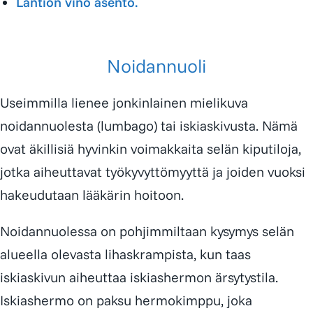
Lantion vino asento.
Noidannuoli
Useimmilla lienee jonkinlainen mielikuva
noidannuolesta
(lumbago) tai
iskiaskivusta
. Nämä
ovat äkillisiä hyvinkin voimakkaita selän kiputiloja,
jotka aiheuttavat työkyvyttömyyttä ja joiden vuoksi
hakeudutaan lääkärin hoitoon.
Noidannuolessa on pohjimmiltaan kysymys selän
alueella olevasta
lihaskrampista
, kun taas
iskiaskivun aiheuttaa iskiashermon ärsytystila.
Iskiashermo on paksu hermokimppu, joka