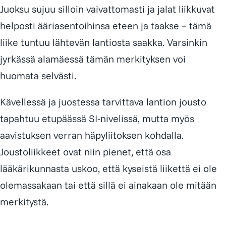
Paino jakautuu epätasaisesti jaloille
Kantapään tai akillesalueen rasitusoireet
Milloin kannattaa hakeutua hoitoon?
Juoksu sujuu silloin vaivattomasti ja jalat liikkuvat
normaaliksi
jakautuu epätasaisesti. Tämä muuttaa lonkan,
Kengänpohjat kuluvat eri tavalla
Juoksu tuntuu “kulmikkaalta”
helposti ääriasentoihinsa eteen ja taakse – tämä
polven ja nilkan liikettä ja aiheuttaa
Jos oireet ovat jatkuneet pidempään,
Oireet voivat helpottaa nopeasti
Juoksu tuntuu epätasaiselta
Selän jäykkyys tai toistuvat lukot
liike tuntuu lähtevän lantiosta saakka. Varsinkin
kompensaatiota lihaksissa – mikä näkyy
uusiutuvat tai haittaavat liikkumista, tilanne
Itsehoitoliikkeet auttavat ylläpitämään
Lantion toimintahäiriö syntyy virheasentojen
jyrkässä alamäessä tämän merkityksen voi
kipuna ja jäykkyytenä.
kannattaa tutkia. Mitä aikaisemmin ongelmaan
tilannetta
vaikutuksesta.
huomata selvästi.
puututaan, sitä helpompi se on korjata.
Ajanvaraus
Kävellessä ja juostessa tarvittava lantion jousto
tapahtuu etupäässä SI-nivelissä, mutta myös
aavistuksen verran häpyliitoksen kohdalla.
Joustoliikkeet ovat niin pienet, että osa
lääkärikunnasta uskoo, että kyseistä liikettä ei ole
olemassakaan tai että sillä ei ainakaan ole mitään
merkitystä.