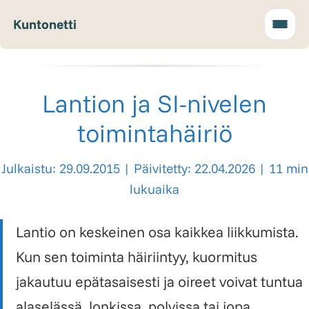
Kuntonetti
Lantion ja SI-nivelen
toimintahäiriö
Julkaistu: 29.09.2015
|
Päivitetty: 22.04.2026
|
11 min
lukuaika
Lantio on keskeinen osa kaikkea liikkumista.
Kun sen toiminta häiriintyy, kuormitus
jakautuu epätasaisesti ja oireet voivat tuntua
alaselässä, lonkissa, polvissa tai jopa