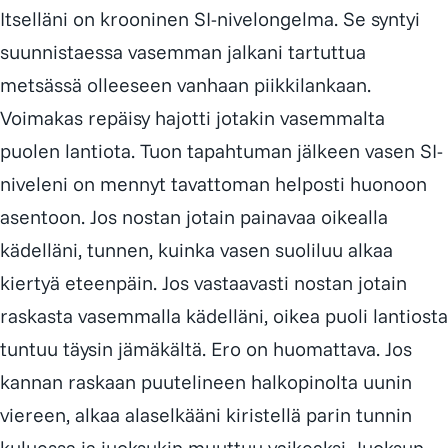
Itselläni on krooninen SI-nivelongelma. Se syntyi
suunnistaessa vasemman jalkani tartuttua
metsässä olleeseen vanhaan piikkilankaan.
Voimakas repäisy hajotti jotakin vasemmalta
puolen lantiota. Tuon tapahtuman jälkeen vasen SI-
niveleni on mennyt tavattoman helposti huonoon
asentoon. Jos nostan jotain painavaa oikealla
kädelläni, tunnen, kuinka vasen suoliluu alkaa
kiertyä eteenpäin. Jos vastaavasti nostan jotain
raskasta vasemmalla kädelläni, oikea puoli lantiosta
tuntuu täysin jämäkältä. Ero on huomattava. Jos
kannan raskaan puutelineen halkopinolta uunin
viereen, alkaa alaselkääni kiristellä parin tunnin
kuluessa ja juoksukin muuttuu vaikeaksi. Juoksun