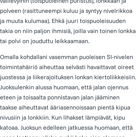
välilevyihin (toispuoleinen puristus), lonkkaan ja
polveen (rasittuneempi kuluu ja syntyy nivelrikkoa
ja muuta kulumaa). Ehkä juuri toispuoleisuuden
takia on niin paljon ihmisiä, joilla vain toinen lonkka
tai polvi on jouduttu leikkaamaan.
Omalla kohdallani vasemman puoleisen SI-nivelen
toimintahäiriö aiheuttaa selvästi havaittavat oireet
juostessa ja liikerajoituksen lonkan kiertoliikkeisiin.
Juoksulenkin alussa huomaan, että jalan ojennus
eteen ja toisaalta ponnistavan jalan jääminen
taakse aiheuttavat ääriasennoissaan pientä kipua
nivusiin ja lonkkiin. Kun lihakset lämpiävät, kipu
katoaa. Juoksun edelleen jatkuessa huomaan, että