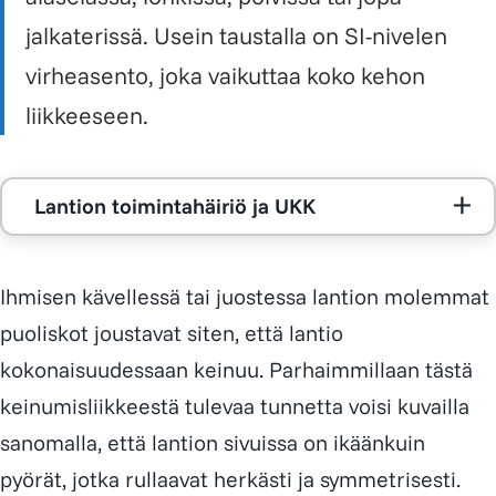
jalkaterissä. Usein taustalla on SI-nivelen
virheasento, joka vaikuttaa koko kehon
liikkeeseen.
Lantion toimintahäiriö ja UKK
Mikä on lantion toimintahäiriö?
Ihmisen kävellessä tai juostessa lantion molemmat
Mistä lantion toimintahäiriön voi huomata?
Lantion toimintahäiriö liittyy useimmiten SI-
puoliskot joustavat siten, että lantio
Lantio näyttää kiertyneeltä tai vinolta
nivelen virheasentoon. Se häiritsee lantion
Miltä se tuntuu käytännössä?
kokonaisuudessaan keinuu. Parhaimmillaan tästä
normaalia liikettä ja aiheuttaa epäsymmetristä
Suoliluiden harjat ovat eri korkeudella
Kipua alaselässä, lonkassa, polvessa tai
kuormitusta koko kehoon. Oireet tuntuvat
keinumisliikkeestä tulevaa tunnetta voisi kuvailla
Miksi se aiheuttaa näin laajoja oireita?
Ylävartalo kiertyy tai kallistuu
jalkaterässä ilman selvää syytä
tyypillisesti alaselässä, pakaroissa ja lonkissa,
sanomalla, että lantion sivuissa on ikäänkuin
Voiko vaivan korjata?
Jaloissa tuntuu pituusero
Lantio toimii kehon voimansiirron keskuksena.
Iskiastyyppinen säteilykipu
mutta voivat säteillä myös alaraajoihin.
pyörät, jotka rullaavat herkästi ja symmetrisesti.
SI-nivelen asento voidaan usein palauttaa
Kun SI-nivel ei liiku normaalisti, kuormitus