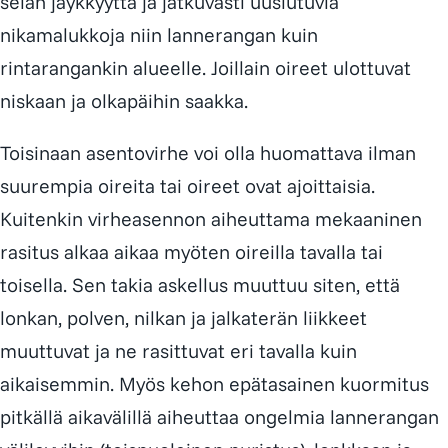
selän jäykkyyttä ja jatkuvasti uusiutuvia
nikamalukkoja niin lannerangan kuin
rintarangankin alueelle. Joillain oireet ulottuvat
niskaan ja olkapäihin saakka.
Toisinaan asentovirhe voi olla huomattava ilman
suurempia oireita tai oireet ovat ajoittaisia.
Kuitenkin virheasennon aiheuttama mekaaninen
rasitus alkaa aikaa myöten oireilla tavalla tai
toisella. Sen takia askellus muuttuu siten, että
lonkan, polven, nilkan ja jalkaterän liikkeet
muuttuvat ja ne rasittuvat eri tavalla kuin
aikaisemmin. Myös kehon epätasainen kuormitus
pitkällä aikavälillä aiheuttaa ongelmia lannerangan