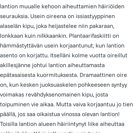
lantion muualle kehoon aiheuttamien häiriöiden
seurauksia. Usein oireena on issiastyyppinen
alaselän kipu, joka heijastelee niin pakaraan,
lonkkaan kuin nilkkaankin. Plantaarifaskiitti on
hämmästyttävän usein korjaantunut, kun lantion
asento on korjattu. Itselläni kolme vuotta oireillut
akillesjänne johtui lantion aiheuttamasta
epätasaisesta kuormituksesta. Dramaattinen oire
on, kun kesken juoksuaskelen pohkeeseen syntyy
voimakas revähdyksenomainen kipu, josta
toipuminen vie aikaa. Mutta vaiva korjaantuu jo tien
päällä, jos saa oikaistua vinossa olevan lantion!
Toisilla lantion alueen häiriintynyt liike aiheuttaa