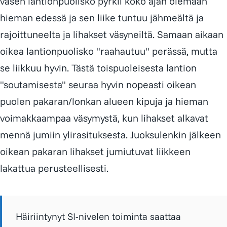
vasen lantionpuolisko pyrkii koko ajan olemaan
hieman edessä ja sen liike tuntuu jähmeältä ja
rajoittuneelta ja lihakset väsyneiltä. Samaan aikaan
oikea lantionpuolisko "raahautuu" perässä, mutta
se liikkuu hyvin. Tästä toispuoleisesta lantion
"soutamisesta" seuraa hyvin nopeasti oikean
puolen pakaran/lonkan alueen kipuja ja hieman
voimakkaampaa väsymystä, kun lihakset alkavat
mennä jumiin ylirasituksesta. Juoksulenkin jälkeen
oikean pakaran lihakset jumiutuvat liikkeen
lakattua perusteellisesti.
Häiriintynyt SI-nivelen toiminta saattaa