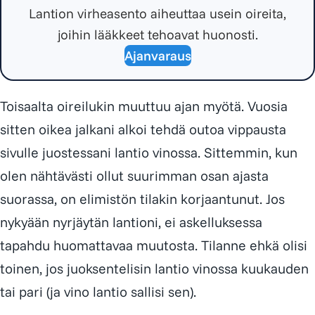
Lantion virheasento aiheuttaa usein oireita,
joihin lääkkeet tehoavat huonosti.
Ajanvaraus
Toisaalta oireilukin muuttuu ajan myötä. Vuosia
sitten oikea jalkani alkoi tehdä outoa vippausta
sivulle juostessani lantio vinossa. Sittemmin, kun
olen nähtävästi ollut suurimman osan ajasta
suorassa, on elimistön tilakin korjaantunut. Jos
nykyään nyrjäytän lantioni, ei askelluksessa
tapahdu huomattavaa muutosta. Tilanne ehkä olisi
toinen, jos juoksentelisin lantio vinossa kuukauden
tai pari (ja vino lantio sallisi sen).