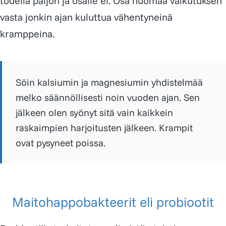
todella paljon ja osalle ei. Osa huomaa vaikutuksen
vasta jonkin ajan kuluttua vähentyneinä
kramppeina.
Söin kalsiumin ja magnesiumin yhdistelmää
melko säännöllisesti noin vuoden ajan. Sen
jälkeen olen syönyt sitä vain kaikkein
raskaimpien harjoitusten jälkeen. Krampit
ovat pysyneet poissa.
Maitohappobakteerit eli probiootit