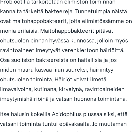
Probiootilla tarkoitetaan elimistön toiminnan
kannalta tärkeitä bakteereja. Tunnetuimpia näistä
ovat maitohappobakteerit, joita elimistössämme on
monia erilaisia. Maitohappobakteerit pitävät
ohutsuolen pinnan hyvässä kunnossa, jolloin myös
ravintoaineet imeytyvät verenkiertoon häiriöittä.
Osa suoliston bakteereista on haitallisia ja jos
niiden määrä kasvaa liian suureksi, häiriintyy
ohutsuolen toiminta. Häiriöt voivat ilmetä
ilmavaivoina, kutinana, kirvelynä, ravintoaineiden
imeytymishäiriöinä ja vatsan huonona toimintana.
Itse halusin kokeilla Acidophilus plussaa siksi, että
vatsani toiminta tuntui epävakaalta. Jo muutaman