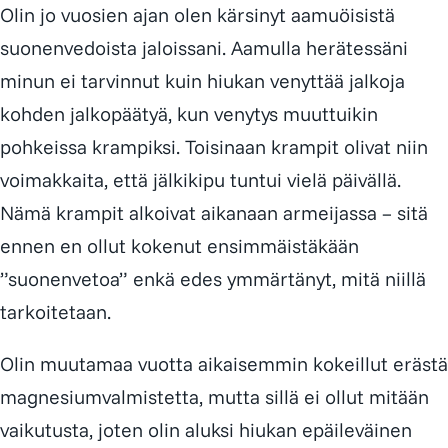
Olin jo vuosien ajan olen kärsinyt aamuöisistä
suonenvedoista jaloissani. Aamulla herätessäni
minun ei tarvinnut kuin hiukan venyttää jalkoja
kohden jalkopäätyä, kun venytys muuttuikin
pohkeissa krampiksi. Toisinaan krampit olivat niin
voimakkaita, että jälkikipu tuntui vielä päivällä.
Nämä krampit alkoivat aikanaan armeijassa – sitä
ennen en ollut kokenut ensimmäistäkään
suonenvetoa
enkä edes ymmärtänyt, mitä niillä
tarkoitetaan.
Olin muutamaa vuotta aikaisemmin kokeillut erästä
magnesium­valmistetta, mutta sillä ei ollut mitään
vaikutusta, joten olin aluksi hiukan epäileväinen