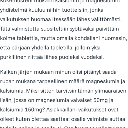
Kokemusteni mukaan kalsiumin ja magnesiumin
yhdistelmä kuuluu niihin tuotteisiin, jonka
vaikutuksen huomaa itsessään lähes välittömästi.
Tätä valmistetta suositeltiin syötäväksi päivittäin
kolme tablettia, mutta omalla kohdallani huomasin,
että pärjään yhdellä tabletilla, jolloin yksi
purkillinen riittää lähes puoleksi vuodeksi.
Kaiken järjen mukaan minun olisi pitänyt saada
ruoan mukana tarpeellinen määrä magnesiumia ja
kalsiumia. Miksi sitten tarvitsin tämän ylimääräisen
lisän, jossa on magnesiumia vaivaiset 50mg ja
kalsiumia 150mg? Asiakkaillani vaikutukset ovat
olleet kuten olettaa saattaa: osalle valmiste auttaa