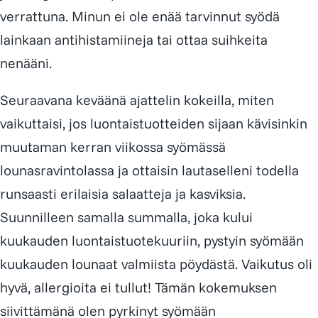
verrattuna. Minun ei ole enää tarvinnut syödä
lainkaan antihistamiineja tai ottaa suihkeita
nenääni.
Seuraavana keväänä ajattelin kokeilla, miten
vaikuttaisi, jos luontais­tuotteiden sijaan kävisinkin
muutaman kerran viikossa syömässä
lounasravintolassa ja ottaisin lautaselleni todella
runsaasti erilaisia salaatteja ja kasviksia.
Suunnilleen samalla summalla, joka kului
kuukauden luontaistuotekuuriin, pystyin syömään
kuukauden lounaat valmiista pöydästä. Vaikutus oli
hyvä, allergioita ei tullut! Tämän kokemuksen
siivittämänä olen pyrkinyt syömään