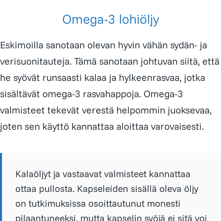
Omega-3 lohiöljy
Eskimoilla sanotaan olevan hyvin vähän sydän- ja
verisuonitauteja. Tämä sanotaan johtuvan siitä, että
he syövät runsaasti kalaa ja hylkeenrasvaa, jotka
sisältävät omega-3 rasvahappoja. Omega-3
valmisteet tekevät verestä helpommin juoksevaa,
joten sen käyttö kannattaa aloittaa varovaisesti.
Kalaöljyt ja vastaavat valmisteet kannattaa
ottaa pullosta. Kapseleiden sisällä oleva öljy
on tutkimuksissa osoittautunut monesti
pilaantuneeksi, mutta kapselin syöjä ei sitä voi