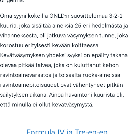
Oma syyni kokeilla GNLD:n suosittelemaa 3-2-1
kuuria, joka sisältää aineksia 25 eri hedelmästä ja
vihanneksesta, oli jatkuva väsymyksen tunne, joka
korostuu erityisesti kevään koittaessa.
Kevätväsymyksen yhdeksi syyksi on epäilty takana
olevaa pitkää talvea, joka on kuluttanut kehon
ravintoainevarastoa ja toisaalta ruoka-aineissa
ravintoainepitoisuudet ovat vähentyneet pitkän
säilytyksen aikana. Ainoa havaintoni kuurista oli,
että minulla ei ollut kevätväsymystä.
Formula IV ja Tre-en-en