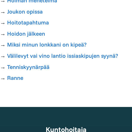
→
Holman menetelmä
→
Joukon opissa
→
Hoitotapahtuma
→
Hoidon jälkeen
→
Miksi minun lonkkani on kipeä?
→
Välilevyt vai vino lantio issiaskipujen syynä?
→
Tenniskyynärpää
→
Ranne
Kuntohoitaja