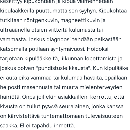
keskittyy kipukohtaan ja kipua vaimennetaan
kipulääkkeillä puuttumatta sen syyhyn. Kipukohtaa
tutkitaan röntgenkuvin, magneettikuvin ja
ultraäänellä etsien viitteitä kulumasta tai
vammasta. Joskus diagnoosi tehdään pelkästään
katsomalla potilaan syntymävuosi. Hoidoksi
tarjotaan kipulääkkeitä, liikunnan lopettamista ja
joskus polven "puhdistusleikkausta". Kun kipulääke
ei auta eikä vammaa tai kulumaa havaita, epäillään
helposti masennusta tai muuta mielenterveyden
häiriötä. Onpa joillekin asiakkailleni kerrottu, että
kivusta on tullut pysyvä seuralainen, jonka kanssa
on kärvisteltävä tuntemattomaan tulevaisuuteen
saakka. Ellei tapahdu
ihmettä
.