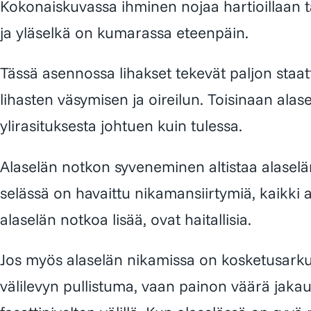
Kokonaiskuvassa ihminen nojaa hartioillaan t
ja yläselkä on kumarassa eteenpäin.
Tässä asennossa lihakset tekevät paljon staatt
lihasten väsymisen ja oireilun. Toisinaan alase
ylirasituksesta johtuen kuin tulessa.
Alaselän notkon syveneminen altistaa alaselän
selässä on havaittu nikamansiirtymiä, kaikki 
alaselän notkoa lisää, ovat haitallisia.
Jos myös alaselän nikamissa on kosketusarkuu
välilevyn pullistuma, vaan painon väärä jak