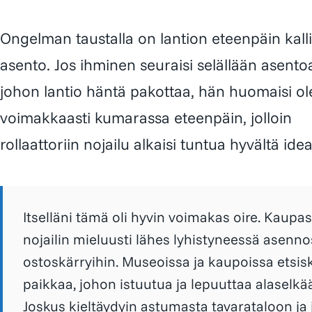
Ongelman taustalla on lantion eteenpäin kall
asento. Jos ihminen seuraisi selällään asento
johon lantio häntä pakottaa, hän huomaisi o
voimakkaasti kumarassa eteenpäin, jolloin
rollaattoriin nojailu alkaisi tuntua hyvältä idea
Itselläni tämä oli hyvin voimakas oire. Kaupa
nojailin mieluusti lähes lyhistyneessä asenn
ostoskärryihin. Museoissa ja kaupoissa etsisk
paikkaa, johon istuutua ja lepuuttaa alaselkää
Joskus kieltäydyin astumasta tavarataloon ja 