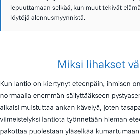
lepuuttamaan selkää, kun muut tekivät eläm
löytöjä alennusmyynnistä.
Miksi lihakset v
Kun lantio on kiertynyt eteenpäin, ihmisen on
normaalia enemmän säilyttääkseen pystyasen
alkaisi muistuttaa ankan kävelyä, joten tasa
viimeistelyksi lantiota työnnetään hieman ete
pakottaa puolestaan yläselkää kumartumaan