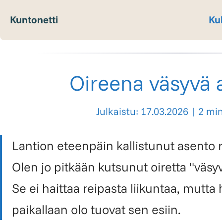
Kuntonetti
Ku
Oireena väsyvä 
Julkaistu: 17.03.2026
|
2 min
Lantion eteenpäin kallistunut asento ra
Olen jo pitkään kutsunut oiretta "väs
Se ei haittaa reipasta liikuntaa, mutta 
paikallaan olo tuovat sen esiin.