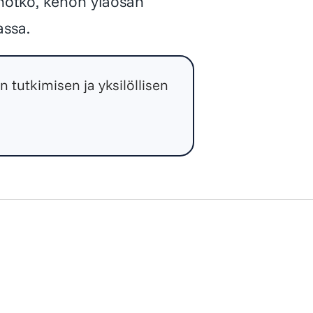
ä notko, kehon yläosan
assa.
 tutkimisen ja yksilöllisen