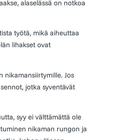
aakse, alaselässä on notkoa
ista työtä, mikä aiheuttaa
län lihakset ovat
 nikamansiirtymille. Jos
asennot, jotka syventävät
tta, syy ei välttämättä ole
autuminen nikaman rungon ja