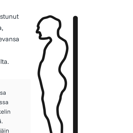
istunut
a,
levansa
lta.
ssa
ossa
elin
.
jäin