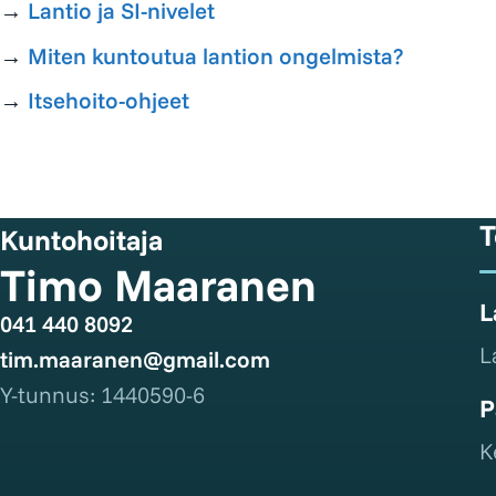
→
Lantio ja SI-nivelet
→
Miten kuntoutua lantion ongelmista?
→
Itsehoito-ohjeet
T
Kuntohoitaja
Timo Maaranen
L
041 440 8092
L
tim.maaranen@gmail.com
Y-tunnus: 1440590-6
P
K