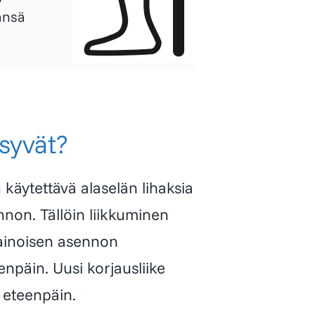
änsä
äsyvät?
 käytettävä alaselän lihaksia
non. Tällöin liikkuminen
painoisen asennon
enpäin. Uusi korjausliike
 eteenpäin.