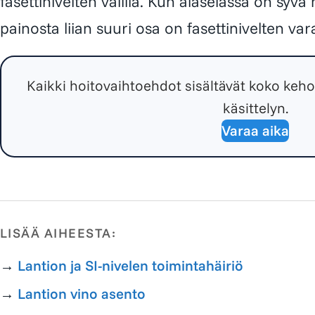
fasettinivelten välillä. Kun alaselässä on syv
painosta liian suuri osa on fasettinivelten var
Kaikki hoitovaihtoehdot sisältävät koko kehon
käsittelyn.
Varaa aika
LISÄÄ AIHEESTA:
→
Lantion ja SI-nivelen toimintahäiriö
→
Lantion vino asento