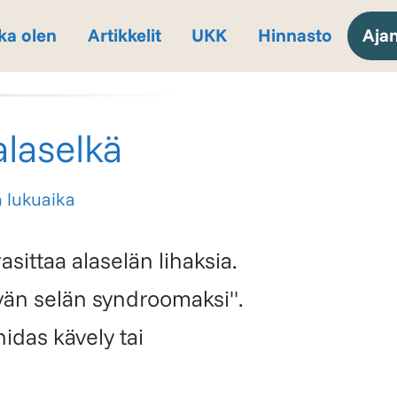
ka olen
Artikkelit
UKK
Hinnasto
Aja
alaselkä
 lukuaika
sittaa alaselän lihaksia.
yvän selän syndroomaksi".
hidas kävely tai