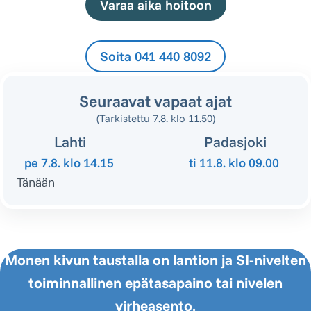
Varaa aika hoitoon
Soita 041 440 8092
Seuraavat vapaat ajat
(Tarkistettu 7.8. klo 11.50)
Lahti
Padasjoki
pe 7.8.
klo 14.15
ti 11.8.
klo 09.00
Tänään
Monen kivun taustalla on lantion ja SI-nivelten
toiminnallinen epätasapaino tai nivelen
virheasento.