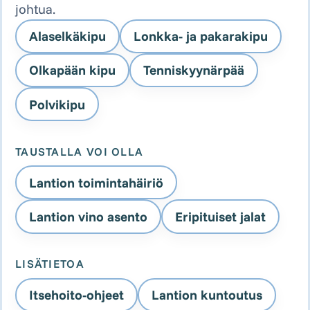
johtua.
Alaselkäkipu
Lonkka- ja pakarakipu
Olkapään kipu
Tenniskyynärpää
Polvikipu
TAUSTALLA VOI OLLA
Lantion toimintahäiriö
Lantion vino asento
Eripituiset jalat
LISÄTIETOA
Itsehoito-ohjeet
Lantion kuntoutus