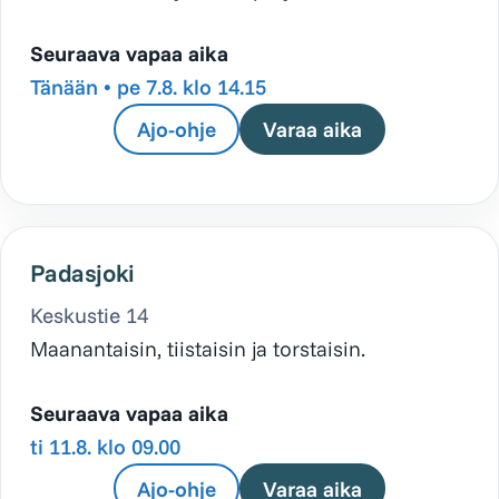
Seuraava vapaa aika
Tänään •
pe 7.8. klo 14.15
Ajo-ohje
Varaa aika
Padasjoki
Keskustie 14
Maanantaisin, tiistaisin ja torstaisin.
Seuraava vapaa aika
ti 11.8. klo 09.00
Ajo-ohje
Varaa aika