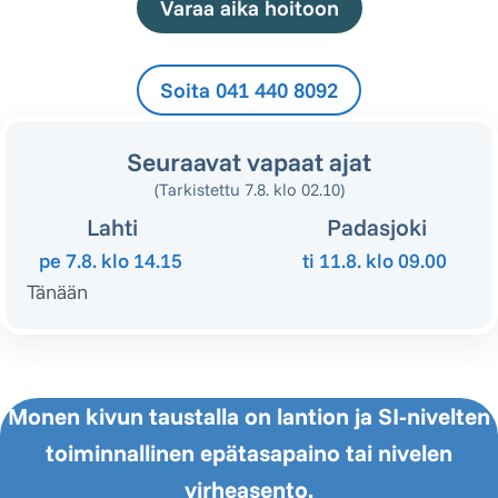
Varaa aika hoitoon
Soita 041 440 8092
Seuraavat vapaat ajat
(Tarkistettu 7.8. klo 02.10)
Lahti
Padasjoki
pe 7.8.
klo 14.15
ti 11.8.
klo 09.00
Tänään
Monen kivun taustalla on lantion ja SI-nivelten
toiminnallinen epätasapaino tai nivelen
virheasento.