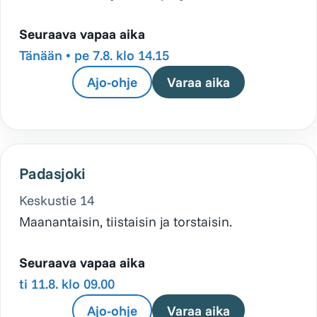
Seuraava vapaa aika
Tänään •
pe 7.8. klo 14.15
Ajo-ohje
Varaa aika
Padasjoki
Keskustie 14
Maanantaisin, tiistaisin ja torstaisin.
Seuraava vapaa aika
ti 11.8. klo 09.00
Ajo-ohje
Varaa aika