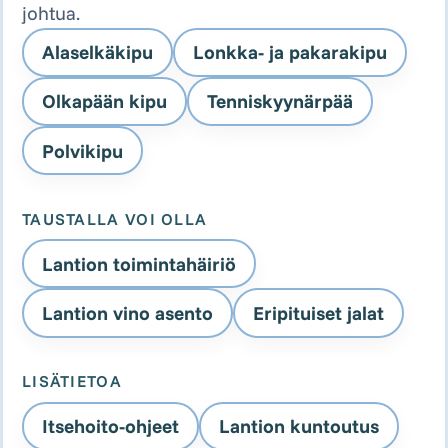
johtua.
Alaselkäkipu
Lonkka- ja pakarakipu
Olkapään kipu
Tenniskyynärpää
Polvikipu
TAUSTALLA VOI OLLA
Lantion toimintahäiriö
Lantion vino asento
Eripituiset jalat
LISÄTIETOA
Itsehoito-ohjeet
Lantion kuntoutus